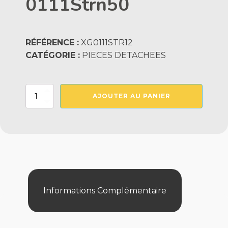
0111Strn50
RÉFÉRENCE :
XG0111STR12
CATÉGORIE :
PIECES DETACHEES
quantité
AJOUTER AU PANIER
de
Turbine
1/2
Cv
-
>
0111Strn50
Informations Complémentaire