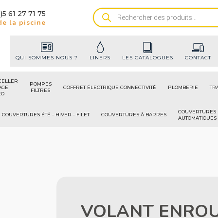
)5 61 27 71 75
Recherche
e la piscine
de
produits
QUI SOMMES NOUS ?
LINERS
LES CATALOGUES
CONTACT
CELLER
POMPES
AGE
COFFRET ÉLECTRIQUE CONNECTIVITÉ
PLOMBERIE
TR
FILTRES
ÉO
COUVERTURES
COUVERTURES ÉTÉ - HIVER - FILET
COUVERTURES À BARRES
AUTOMATIQUES
VOLANT ENROU