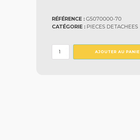
RÉFÉRENCE :
G5070000-70
CATÉGORIE :
PIECES DETACHEES
quantité
AJOUTER AU PANIE
de
VOLANT
ENROULEUR
SP7