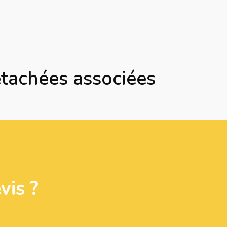
étachées associées
is ?