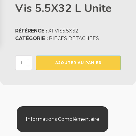
Vis 5.5X32 L Unite
RÉFÉRENCE :
XFVIS5.5X32
CATÉGORIE :
PIECES DETACHEES
quantité
AJOUTER AU PANIER
de
Vis
5.5X32
L
Unite
Informations Complémentaire