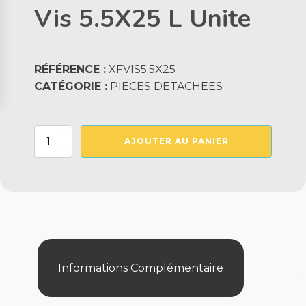
Vis 5.5X25 L Unite
RÉFÉRENCE :
XFVIS5.5X25
CATÉGORIE :
PIECES DETACHEES
quantité
AJOUTER AU PANIER
de
Vis
5.5X25
L
Unite
Informations Complémentaire