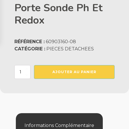
Porte Sonde Ph Et
Redox
RÉFÉRENCE :
60903160-08
CATÉGORIE :
PIECES DETACHEES
quantité
AJOUTER AU PANIER
de
Porte
Sonde
Ph
Et
Redox
Informations Complémentaire