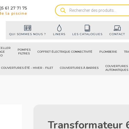
)5 61 27 71 75
Recherche
e la piscine
de
produits
QUI SOMMES NOUS ?
LINERS
LES CATALOGUES
CONTACT
CELLER
POMPES
AGE
COFFRET ÉLECTRIQUE CONNECTIVITÉ
PLOMBERIE
TR
FILTRES
ÉO
COUVERTURES
COUVERTURES ÉTÉ - HIVER - FILET
COUVERTURES À BARRES
AUTOMATIQUES
Transformateur