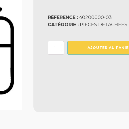
RÉFÉRENCE :
40200000-03
CATÉGORIE :
PIECES DETACHEES
quantité
AJOUTER AU PANIE
de
Transformateur
600
W
Nu