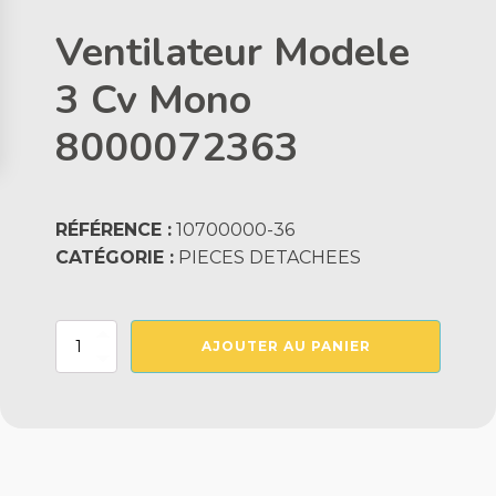
Ventilateur Modele
3 Cv Mono
8000072363
RÉFÉRENCE :
10700000-36
CATÉGORIE :
PIECES DETACHEES
quantité
AJOUTER AU PANIER
de
Ventilateur
Modele
3
Cv
Mono
8000072363