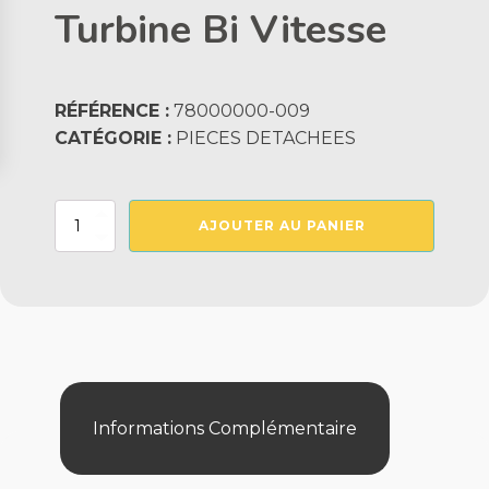
Turbine Bi Vitesse
RÉFÉRENCE :
78000000-009
CATÉGORIE :
PIECES DETACHEES
quantité
AJOUTER AU PANIER
de
Turbine
Bi
Vitesse
Informations Complémentaire