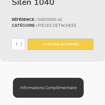
Silen 1040
RÉFÉRENCE :
10600000-42
CATÉGORIE :
PIECES DETACHEES
quantité
AJOUTER AU PANIER
de
Ventilateur
Pompe
Silen
1040
Informations Complémentaire