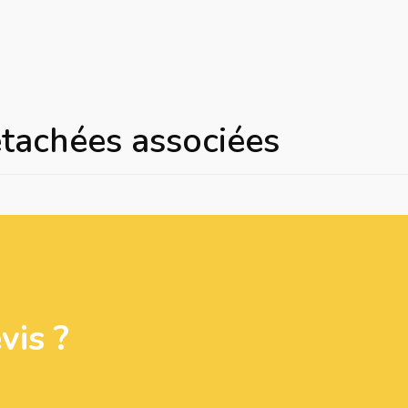
étachées associées
is ?