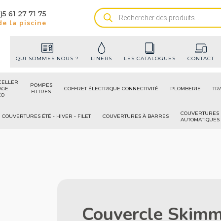
)5 61 27 71 75
Recherche
e la piscine
de
produits
QUI SOMMES NOUS ?
LINERS
LES CATALOGUES
CONTACT
CELLER
POMPES
AGE
COFFRET ÉLECTRIQUE CONNECTIVITÉ
PLOMBERIE
TR
FILTRES
ÉO
COUVERTURES
COUVERTURES ÉTÉ - HIVER - FILET
COUVERTURES À BARRES
AUTOMATIQUES
Couvercle Skim