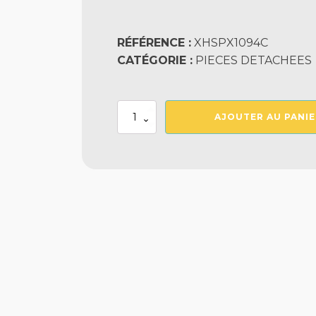
RÉFÉRENCE :
XHSPX1094C
CATÉGORIE :
PIECES DETACHEES
quantité
AJOUTER AU PANIE
de
Couvercle
Skimmer
Sp1094