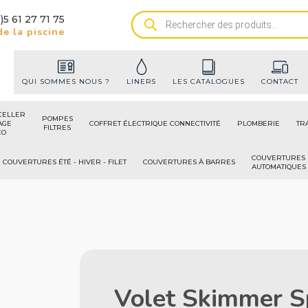
)5 61 27 71 75
Recherche
e la piscine
de
produits
QUI SOMMES NOUS ?
LINERS
LES CATALOGUES
CONTACT
CELLER
POMPES
AGE
COFFRET ÉLECTRIQUE CONNECTIVITÉ
PLOMBERIE
TR
FILTRES
ÉO
COUVERTURES
COUVERTURES ÉTÉ - HIVER - FILET
COUVERTURES À BARRES
AUTOMATIQUES
Volet Skimmer 