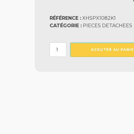
RÉFÉRENCE :
XHSPX1082K1
CATÉGORIE :
PIECES DETACHEES
quantité
AJOUTER AU PANIE
de
Volet
Skimmer
Sp1082-
85