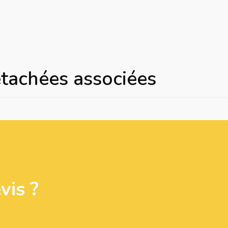
étachées associées
is ?