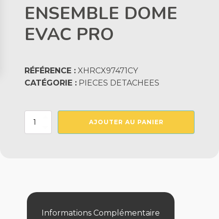
ENSEMBLE DOME
EVAC PRO
RÉFÉRENCE :
XHRCX97471CY
CATÉGORIE :
PIECES DETACHEES
quantité
AJOUTER AU PANIER
de
ENSEMBLE
DOME
EVAC
PRO
Informations Complémentaire