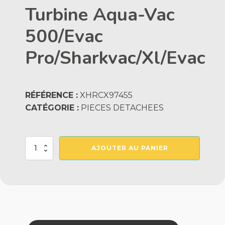
Turbine Aqua-Vac
500/Evac
Pro/Sharkvac/Xl/Evac
RÉFÉRENCE :
XHRCX97455
CATÉGORIE :
PIECES DETACHEES
quantité
AJOUTER AU PANIER
de
Kit
De
Protection
De
Turbine
Aqua-
Vac