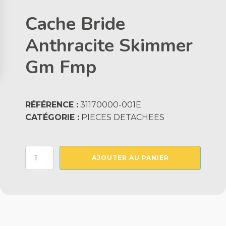
Cache Bride
Anthracite Skimmer
Gm Fmp
RÉFÉRENCE :
31170000-001E
CATÉGORIE :
PIECES DETACHEES
quantité
AJOUTER AU PANIER
de
Cache
Bride
Anthracite
Skimmer
Gm
Fmp