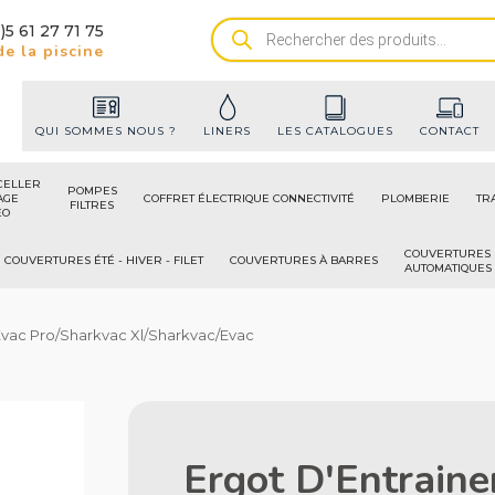
)5 61 27 71 75
Recherche
e la piscine
de
produits
QUI SOMMES NOUS ?
LINERS
LES CATALOGUES
CONTACT
CELLER
POMPES
AGE
COFFRET ÉLECTRIQUE CONNECTIVITÉ
PLOMBERIE
TR
FILTRES
ÉO
COUVERTURES
COUVERTURES ÉTÉ - HIVER - FILET
COUVERTURES À BARRES
AUTOMATIQUES
Evac Pro/Sharkvac Xl/Sharkvac/Evac
Ergot D'Entrain