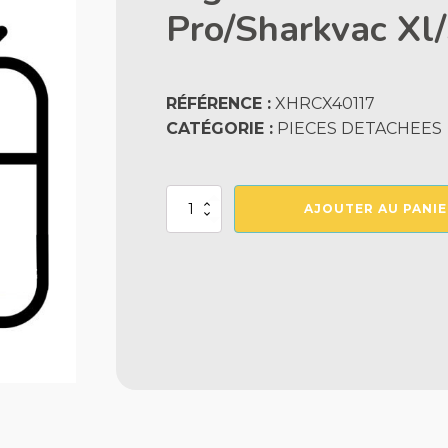
Pro/Sharkvac Xl
RÉFÉRENCE :
XHRCX40117
CATÉGORIE :
PIECES DETACHEES
quantité
AJOUTER AU PANIE
de
Ergot
D'Entrainement
Aqua-
Vac/Evac
Pro/Sharkvac
Xl/Sharkvac/Evac