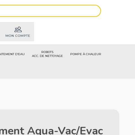
MON COMPTE
ROBOTS
AITEMENT D’EAU
POMPE À CHALEUR
ACC. DE NETTOYAGE
ement Aqua-Vac/Evac