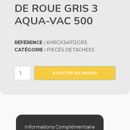
DE ROUE GRIS 3
AQUA-VAC 500
RÉFÉRENCE :
XHRCX341112GR3
CATÉGORIE :
PIECES DETACHEES
quantité
AJOUTER AU PANIER
de
BOUCHON
D'AXE
DE
ROUE
GRIS
3
AQUA-
VAC
500
Informations Complémentaire