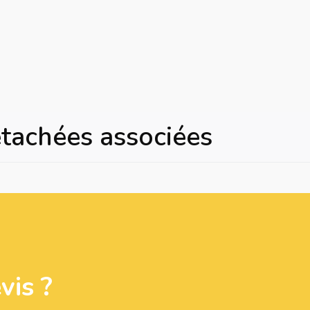
étachées associées
is ?