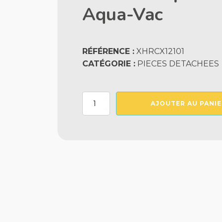
Aqua-Vac
RÉFÉRENCE :
XHRCX12101
CATÉGORIE :
PIECES DETACHEES
quantité
AJOUTER AU PANIE
de
Ressort
Clip
Couvercle
Inferieur
Aqua-
Vac