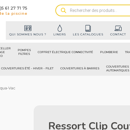
)5 61 27 71 75
Recherche
e la piscine
de
produits
QUI SOMMES NOUS ?
LINERS
LES CATALOGUES
CONTACT
CELLER
POMPES
AGE
COFFRET ÉLECTRIQUE CONNECTIVITÉ
PLOMBERIE
TR
FILTRES
ÉO
COUVERTURES
COUVERTURES ÉTÉ - HIVER - FILET
COUVERTURES À BARRES
AUTOMATIQUES
 Aqua-Vac
Ressort Clip Couv