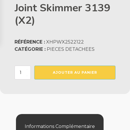
Joint Skimmer 3139
(X2)
RÉFÉRENCE :
XHPWX2522122
CATÉGORIE :
PIECES DETACHEES
quantité
AJOUTER AU PANIER
de
Joint
Skimmer
3139
(X2)
Informations Complémentaire