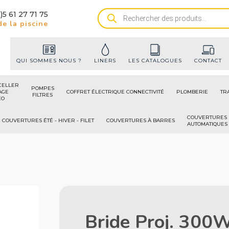
)5 61 27 71 75
Recherche
e la piscine
de
produits
QUI SOMMES NOUS ?
LINERS
LES CATALOGUES
CONTACT
CELLER
POMPES
AGE
COFFRET ÉLECTRIQUE CONNECTIVITÉ
PLOMBERIE
TR
FILTRES
ÉO
COUVERTURES
COUVERTURES ÉTÉ - HIVER - FILET
COUVERTURES À BARRES
AUTOMATIQUES
Bride Proj. 300