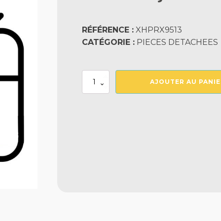
RÉFÉRENCE :
XHPRX9513
CATÉGORIE :
PIECES DETACHEES
quantité
AJOUTER AU PANIE
de
Bride
Proj.
300W