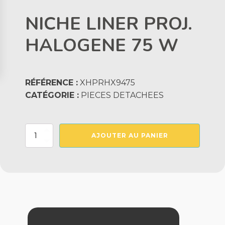
NICHE LINER PROJ.
HALOGENE 75 W
RÉFÉRENCE :
XHPRHX9475
CATÉGORIE :
PIECES DETACHEES
quantité
AJOUTER AU PANIER
de
NICHE
LINER
PROJ.
HALOGENE
75
W