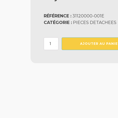
RÉFÉRENCE :
31120000-001E
CATÉGORIE :
PIECES DETACHEES
quantité
AJOUTER AU PANIE
de
Enjoliveur
Anthracite
Prise
Balai
Fmp