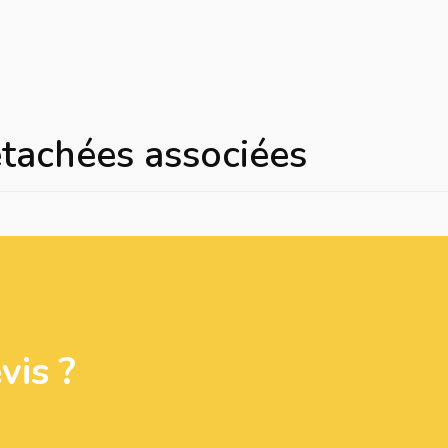
étachées associées
is ?