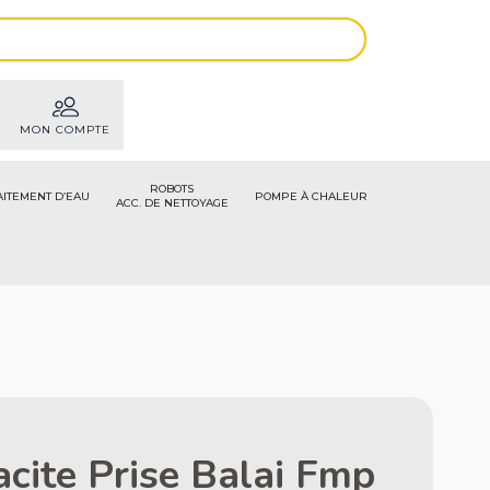
MON COMPTE
ROBOTS
AITEMENT D’EAU
POMPE À CHALEUR
ACC. DE NETTOYAGE
acite Prise Balai Fmp