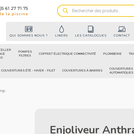
)5 61 27 71 75
Recherche
e la piscine
de
produits
QUI SOMMES NOUS ?
LINERS
LES CATALOGUES
CONTACT
CELLER
POMPES
AGE
COFFRET ÉLECTRIQUE CONNECTIVITÉ
PLOMBERIE
TR
FILTRES
ÉO
COUVERTURES
COUVERTURES ÉTÉ - HIVER - FILET
COUVERTURES À BARRES
AUTOMATIQUES
Fmp
Enjoliveur Anthr