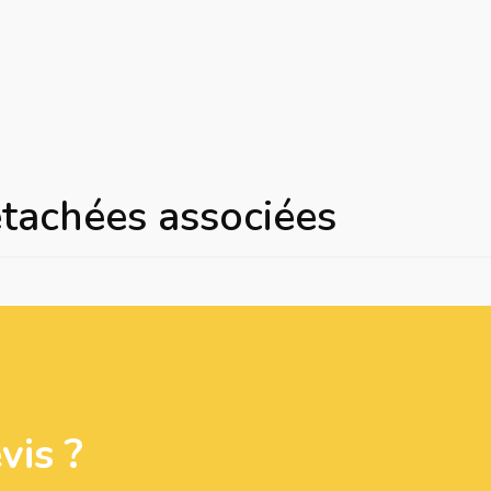
étachées associées
is ?