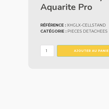
Aquarite Pro
RÉFÉRENCE :
XHGLX-CELLSTAND
CATÉGORIE :
PIECES DETACHEES
quantité
AJOUTER AU PANIE
de
Base
De
Nettoyage
Pour
Cellule
Aquarite
Pro