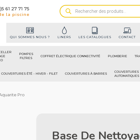
)5 61 27 71 75
Recherche
e la piscine
de
produits
QUI SOMMES NOUS ?
LINERS
LES CATALOGUES
CONTACT
CELLER
POMPES
AGE
COFFRET ÉLECTRIQUE CONNECTIVITÉ
PLOMBERIE
TR
FILTRES
ÉO
COUVERTURES
COUVERTURES ÉTÉ - HIVER - FILET
COUVERTURES À BARRES
AUTOMATIQUES
Aquarite Pro
Base De Nettoya