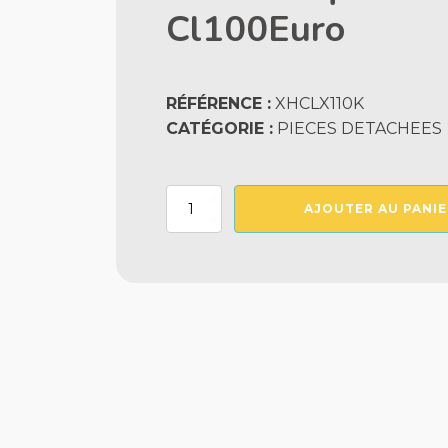
Cl100Euro
RÉFÉRENCE :
XHCLX110K
CATÉGORIE :
PIECES DETACHEES
quantité
AJOUTER AU PANIE
de
Joint
Torique
De
Couvercle
Cl100Euro