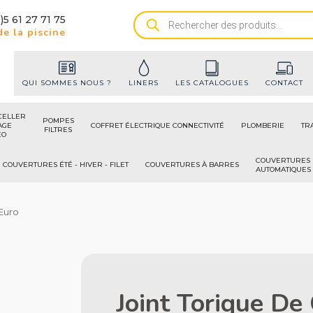
)5 61 27 71 75
Recherche
e la piscine
de
produits
QUI SOMMES NOUS ?
LINERS
LES CATALOGUES
CONTACT
CELLER
POMPES
AGE
COFFRET ÉLECTRIQUE CONNECTIVITÉ
PLOMBERIE
TR
FILTRES
ÉO
COUVERTURES
COUVERTURES ÉTÉ - HIVER - FILET
COUVERTURES À BARRES
AUTOMATIQUES
0Euro
Joint Torique De