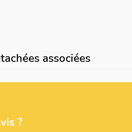
étachées associées
is ?