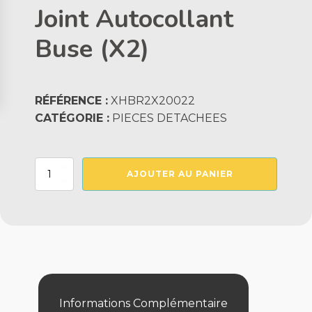
Joint Autocollant
Buse (X2)
RÉFÉRENCE :
XHBR2X20022
CATÉGORIE :
PIECES DETACHEES
quantité
AJOUTER AU PANIER
de
Joint
Autocollant
Buse
(X2)
Informations Complémentaire