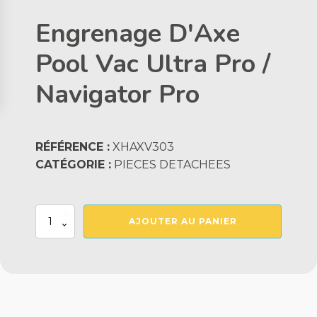
Engrenage D'Axe
Pool Vac Ultra Pro /
Navigator Pro
RÉFÉRENCE :
XHAXV303
CATÉGORIE :
PIECES DETACHEES
quantité
AJOUTER AU PANIER
de
Engrenage
D'Axe
Pool
Vac
Ultra
Pro