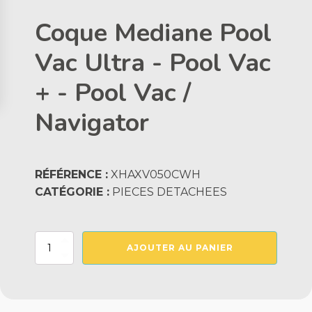
Coque Mediane Pool
Vac Ultra - Pool Vac
+ - Pool Vac /
Navigator
RÉFÉRENCE :
XHAXV050CWH
CATÉGORIE :
PIECES DETACHEES
quantité
AJOUTER AU PANIER
de
Coque
Mediane
Pool
Vac