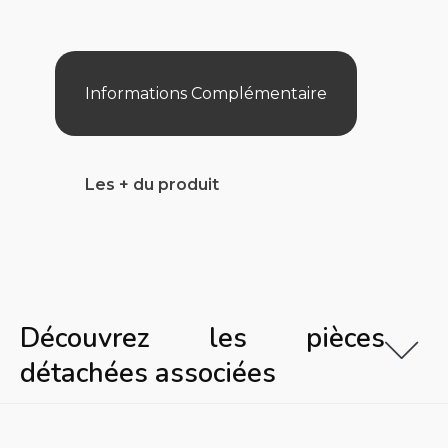
Ultra
-
Pool
Vac
+
Informations Complémentaire
-
Pool
Vac
/
Les + du produit
Navigator
Découvrez les pièces
détachées associées