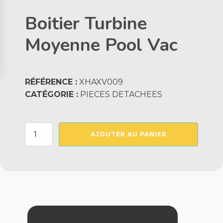
Boitier Turbine
Moyenne Pool Vac
RÉFÉRENCE :
XHAXV009
CATÉGORIE :
PIECES DETACHEES
quantité
AJOUTER AU PANIER
de
Boitier
Turbine
Moyenne
Pool
Vac