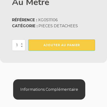
Au Metre
RÉFÉRENCE :
XG0511106
CATÉGORIE :
PIECES DETACHEES
quantité
AJOUTER AU PANIER
de
Tuyau
2
X
4
Ttr
Prix
Au
Metre
Informations Complémentaire