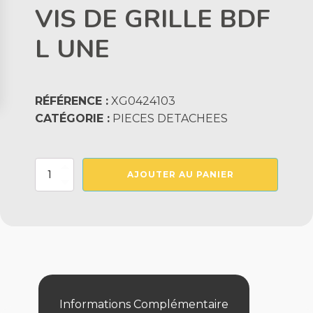
VIS DE GRILLE BDF
L UNE
RÉFÉRENCE :
XG0424103
CATÉGORIE :
PIECES DETACHEES
quantité
AJOUTER AU PANIER
de
VIS
DE
GRILLE
BDF
L
UNE
Informations Complémentaire