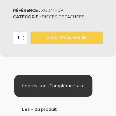
RÉFÉRENCE :
XG0411109
CATÉGORIE :
PIECES DETACHEES
quantité
AJOUTER AU PANIER
de
Clapet
De
Skimmer
Informations Complémentaire
Les + du produit