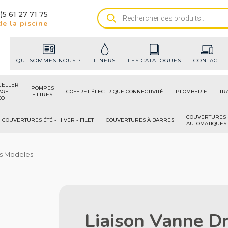
)5 61 27 71 75
Recherche
e la piscine
de
produits
QUI SOMMES NOUS ?
LINERS
LES CATALOGUES
CONTACT
CELLER
POMPES
AGE
COFFRET ÉLECTRIQUE CONNECTIVITÉ
PLOMBERIE
TR
FILTRES
ÉO
COUVERTURES
COUVERTURES ÉTÉ - HIVER - FILET
COUVERTURES À BARRES
AUTOMATIQUES
ous Modeles
Liaison Vanne Dr