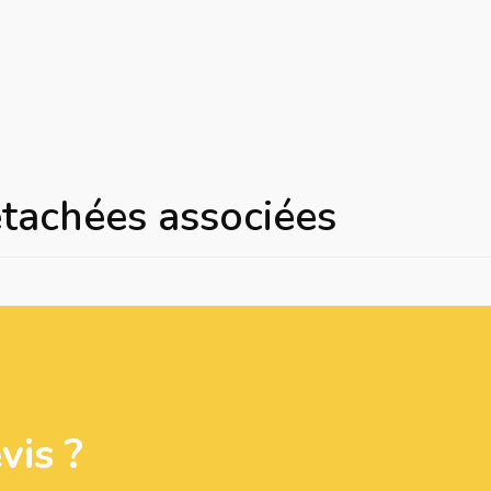
étachées associées
is ?