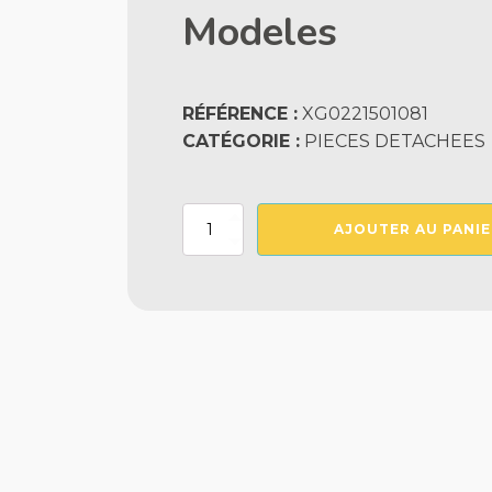
Modeles
RÉFÉRENCE :
XG0221501081
CATÉGORIE :
PIECES DETACHEES
quantité
AJOUTER AU PANIE
de
Liaison
Vanne
Droite
Filtre
1,5"
Tous
Modeles