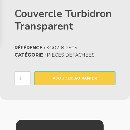
Couvercle Turbidron
Transparent
RÉFÉRENCE :
XG021812505
CATÉGORIE :
PIECES DETACHEES
quantité
AJOUTER AU PANIER
de
Couvercle
Turbidron
Transparent