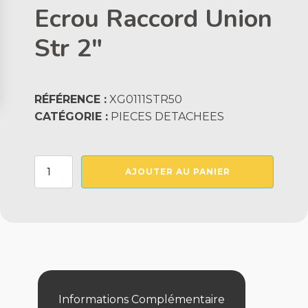
Ecrou Raccord Union
Str 2"
RÉFÉRENCE :
XG0111STR50
CATÉGORIE :
PIECES DETACHEES
quantité
AJOUTER AU PANIER
de
Ecrou
Raccord
Union
Str
2"
Informations Complémentaire