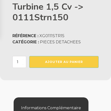
Turbine 1,5 Cv ->
0111Strn150
RÉFÉRENCE :
XG0111STR15
CATÉGORIE :
PIECES DETACHEES
quantité
AJOUTER AU PANIER
de
Turbine
1,5
Cv
-
>
0111Strn150
Informations Complémentaire