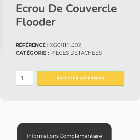
Ecrou De Couvercle
Flooder
RÉFÉRENCE :
XG0111FLJ02
CATÉGORIE :
PIECES DETACHEES
quantité
AJOUTER AU PANIER
de
Ecrou
De
Couvercle
Flooder
Informations Complémentaire