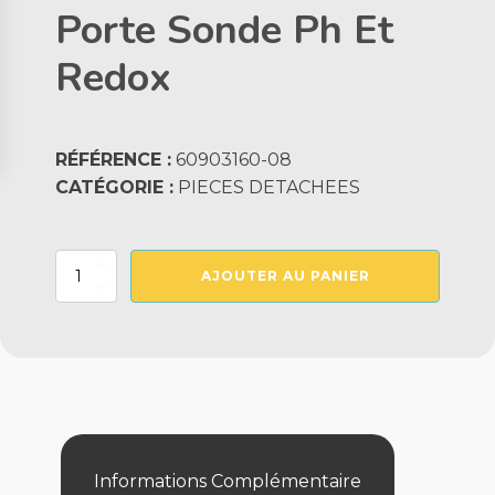
Porte Sonde Ph Et
Redox
RÉFÉRENCE :
60903160-08
CATÉGORIE :
PIECES DETACHEES
quantité
AJOUTER AU PANIER
de
Porte
Sonde
Ph
Et
Redox
Informations Complémentaire