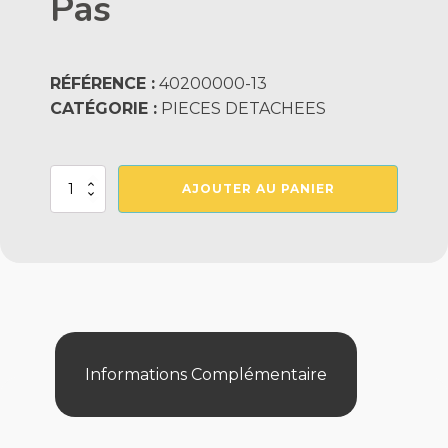
Pas
RÉFÉRENCE :
40200000-13
CATÉGORIE :
PIECES DETACHEES
quantité
AJOUTER AU PANIER
de
Horloge
Modulaire
3
Pas
Informations Complémentaire