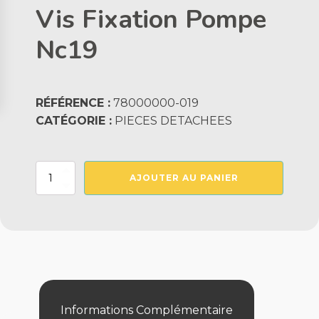
Vis Fixation Pompe
Nc19
RÉFÉRENCE :
78000000-019
CATÉGORIE :
PIECES DETACHEES
quantité
AJOUTER AU PANIER
de
Vis
Fixation
Pompe
Nc19
Informations Complémentaire