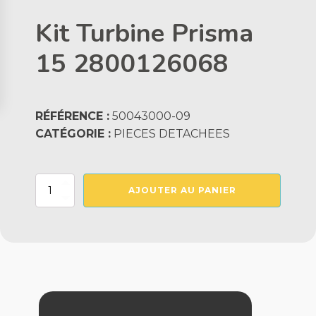
Kit Turbine Prisma
15 2800126068
RÉFÉRENCE :
50043000-09
CATÉGORIE :
PIECES DETACHEES
quantité
AJOUTER AU PANIER
de
Kit
Turbine
Prisma
15
2800126068