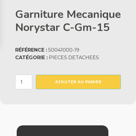
Garniture Mecanique
Norystar C-Gm-15
RÉFÉRENCE :
50041000-19
CATÉGORIE :
PIECES DETACHEES
quantité
AJOUTER AU PANIER
de
Garniture
Mecanique
Norystar
C-
Gm-
15