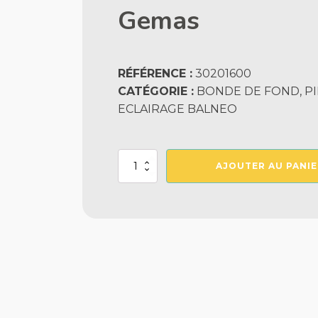
Gemas
RÉFÉRENCE :
30201600
CATÉGORIE :
BONDE DE FOND, PIE
ECLAIRAGE BALNEO
quantité
AJOUTER AU PANIE
de
Bonde
De
Fond
Liner
Taraude
2"
Gemas