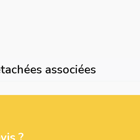
étachées associées
is ?