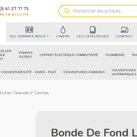
)5 61 27 71 75
Recherche
e la piscine
de
produits
QUI SOMMES NOUS ?
LINERS
LES CATALOGUES
CONTACT
CELLER
POMPES
AGE
COFFRET ÉLECTRIQUE CONNECTIVITÉ
PLOMBERIE
TR
FILTRES
ÉO
COUVERTURES
COUVERTURES ÉTÉ - HIVER - FILET
COUVERTURES À BARRES
AUTOMATIQUES
 Liner Taraude 2" Gemas
Bonde De Fond L