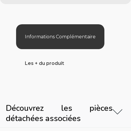
Sol
18
Led
200
Lm
8
W
Informations Complémentaire
Rvb
+Tel.Radio
A+
Les + du produit
Découvrez les pièces
détachées associées