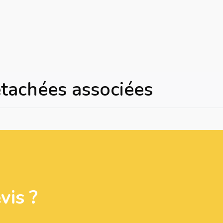
étachées associées
is ?