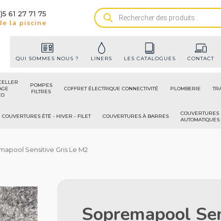
)5 61 27 71 75
Recherche
e la piscine
de
produits
QUI SOMMES NOUS ?
LINERS
LES CATALOGUES
CONTACT
CELLER
POMPES
AGE
COFFRET ÉLECTRIQUE CONNECTIVITÉ
PLOMBERIE
TR
FILTRES
ÉO
COUVERTURES
COUVERTURES ÉTÉ - HIVER - FILET
COUVERTURES À BARRES
AUTOMATIQUES
mapool Sensitive Gris Le M2
Sopremapool Sen