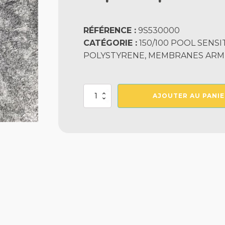
RÉFÉRENCE :
9S530000
CATÉGORIE :
150/100 POOL SENSI
POLYSTYRENE, MEMBRANES ARM
quantité
AJOUTER AU PANIE
de
Sopremapool
Sensitive
Gris
Le
M2