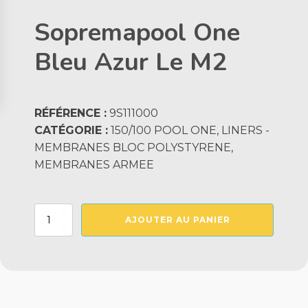
Sopremapool One
Bleu Azur Le M2
RÉFÉRENCE :
9S111000
CATÉGORIE :
150/100 POOL ONE, LINERS -
MEMBRANES BLOC POLYSTYRENE,
MEMBRANES ARMEE
quantité
AJOUTER AU PANIER
de
Sopremapool
One
Bleu
Azur
Le
M2