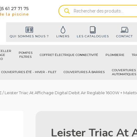
)5 61 27 71 75
Recherche
e la piscine
de
produits
QUI SOMMES NOUS ?
LINERS
LES CATALOGUES
CONTACT
CELLER
POMPES
AGE
COFFRET ÉLECTRIQUE CONNECTIVITÉ
PLOMBERIE
TR
FILTRES
ÉO
COUVERTURES
COUVERTURES ÉTÉ - HIVER - FILET
COUVERTURES À BARRES
AUTOMATIQUES
E
/ Leister Triac At Affichage Digital Debit Air Reglable 1600W + Malett
Leister Triac At 