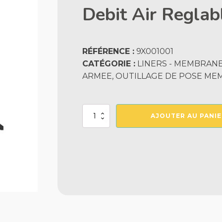
Debit Air Regla
RÉFÉRENCE :
9X001001
CATÉGORIE :
LINERS - MEMBRAN
ARMEE, OUTILLAGE DE POSE M
quantité
AJOUTER AU PANIE
de
Leister
Triac
At
Affichage
Digital
Debit
Air
Reglable
1600W
+