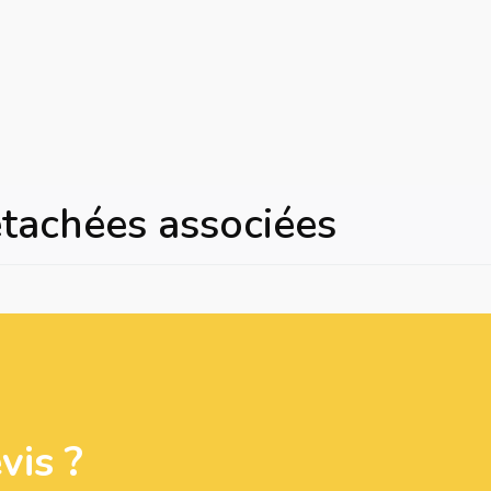
étachées associées
is ?