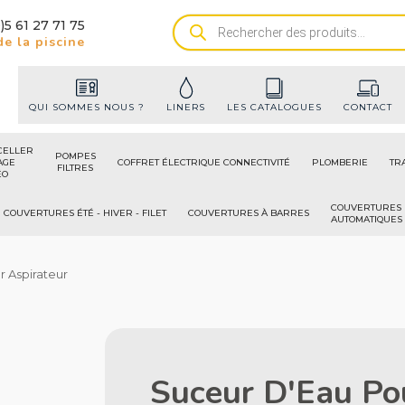
)5 61 27 71 75
Recherche
e la piscine
de
produits
QUI SOMMES NOUS ?
LINERS
LES CATALOGUES
CONTACT
CELLER
POMPES
AGE
COFFRET ÉLECTRIQUE CONNECTIVITÉ
PLOMBERIE
TR
FILTRES
ÉO
COUVERTURES
COUVERTURES ÉTÉ - HIVER - FILET
COUVERTURES À BARRES
AUTOMATIQUES
r Aspirateur
Suceur D'Eau Po