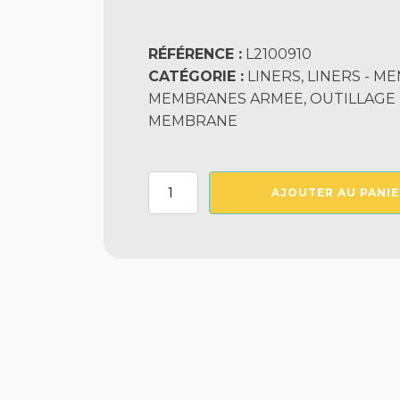
RÉFÉRENCE :
L2100910
CATÉGORIE :
LINERS, LINERS - 
MEMBRANES ARMEE, OUTILLAGE D
MEMBRANE
quantité
AJOUTER AU PANIE
de
Suceur
D'Eau
Pour
Aspirateur