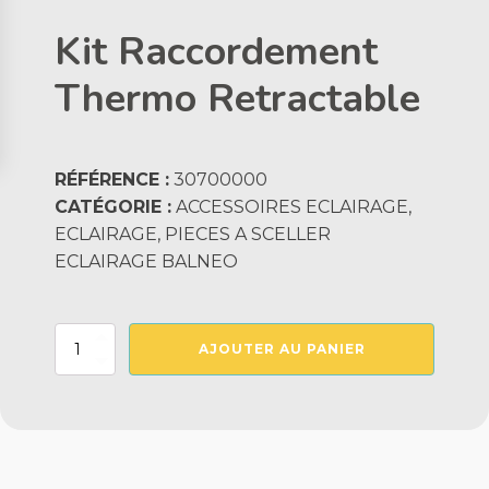
Kit Raccordement
Thermo Retractable
RÉFÉRENCE :
30700000
CATÉGORIE :
ACCESSOIRES ECLAIRAGE,
ECLAIRAGE, PIECES A SCELLER
ECLAIRAGE BALNEO
quantité
AJOUTER AU PANIER
de
Kit
Raccordement
Thermo
Retractable