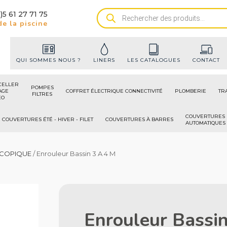
)5 61 27 71 75
Recherche
e la piscine
de
produits
QUI SOMMES NOUS ?
LINERS
LES CATALOGUES
CONTACT
CELLER
POMPES
AGE
COFFRET ÉLECTRIQUE CONNECTIVITÉ
PLOMBERIE
TR
FILTRES
ÉO
COUVERTURES
COUVERTURES ÉTÉ - HIVER - FILET
COUVERTURES À BARRES
AUTOMATIQUES
SCOPIQUE
/ Enrouleur Bassin 3 A 4 M
Enrouleur Bassi