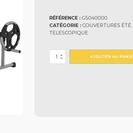
RÉFÉRENCE :
G5040000
CATÉGORIE :
COUVERTURES ÉTÉ -
TELESCOPIQUE
quantité
AJOUTER AU PANIE
de
Enrouleur
Bassin
3
A
4
M