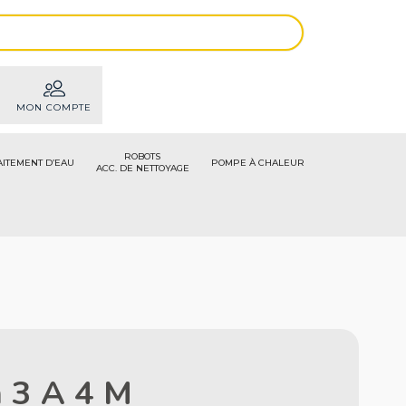
MON COMPTE
ROBOTS
AITEMENT D’EAU
POMPE À CHALEUR
ACC. DE NETTOYAGE
n 3 A 4 M