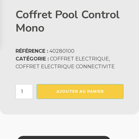
Coffret Pool Control
Mono
RÉFÉRENCE :
40280100
CATÉGORIE :
COFFRET ELECTRIQUE,
COFFRET ELECTRIQUE CONNECTIVITE
quantité
AJOUTER AU PANIER
de
Coffret
Pool
Control
Mono