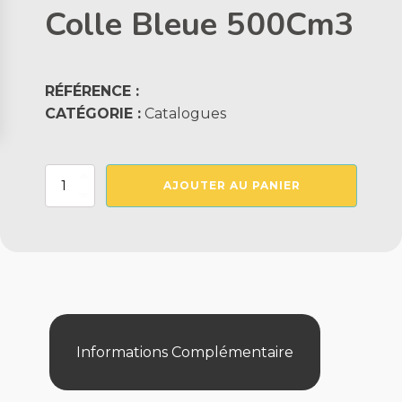
Colle Bleue 500Cm3
RÉFÉRENCE :
CATÉGORIE :
Catalogues
quantité
AJOUTER AU PANIER
de
Colle
Bleue
500Cm3
Informations Complémentaire